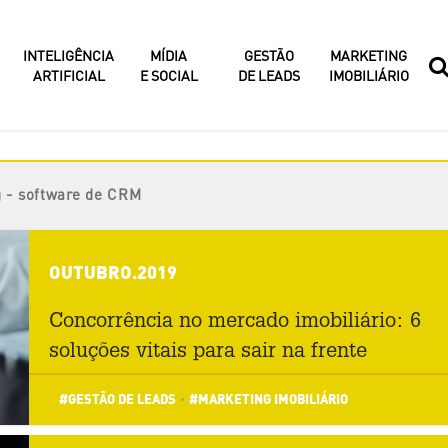
INTELIGÊNCIA
MÍDIA
GESTÃO
MARKETING
ARTIFICIAL
E SOCIAL
DE LEADS
IMOBILIÁRIO
g - software de CRM
OUTUBRO.2019
Concorrência no mercado imobiliário: 6
soluções vitais para sair na frente
#GESTÃO DE LEADS
#MARKETING IMOBILIÁRIO
•