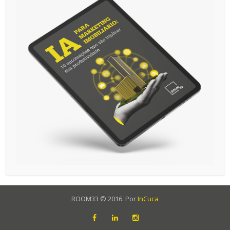
ROOM33 © 2016. Por
InCuca