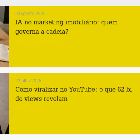
03
agosto.2026
IA no marketing imobiliário: quem
governa a cadeia?
#Marketing Imobiliário
22
julho.2026
Como viralizar no YouTube: o que 62 bi
de views revelam
#Mídias Sociais