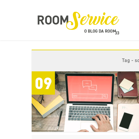
Tag - s
09