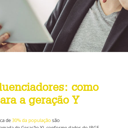
fluenciadores: como
para a geração Y
rca de
30% da população
são
mada de Geração Y), conforme dados do IBGE.