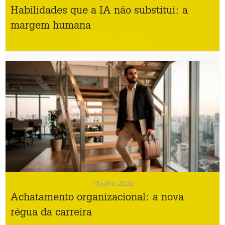
Habilidades que a IA não substitui: a
margem humana
#Inteligência Artificial
15
julho.2026
Achatamento organizacional: a nova
régua da carreira