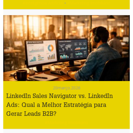
#Inteligência Artificial
#Marketing Imobiliário
•
20
março.2026
LinkedIn Sales Navigator vs. LinkedIn
Ads: Qual a Melhor Estratégia para
Gerar Leads B2B?
#Marketing Imobiliário