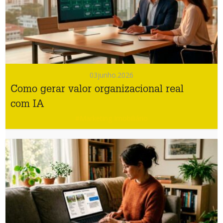
03
junho.2026
Como gerar valor organizacional real
com IA
#Marketing Imobiliário