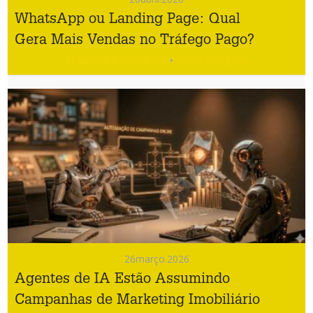
WhatsApp ou Landing Page: Qual
Gera Mais Vendas no Tráfego Pago?
#Marketing Imobiliário
#Sem categoria
•
26
março.2026
Agentes de IA Estão Assumindo
Campanhas de Marketing Imobiliário