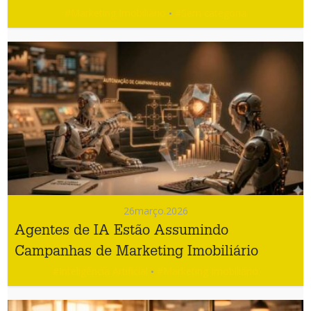
#Marketing Imobiliário
#Sem categoria
•
26
março.2026
Agentes de IA Estão Assumindo
Campanhas de Marketing Imobiliário
#Inteligência Artificial
#Marketing Imobiliário
•