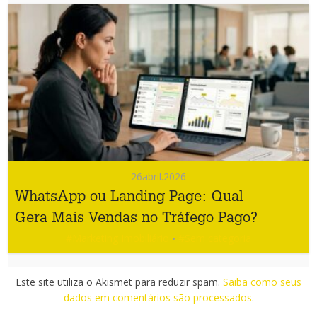
26
abril.2026
WhatsApp ou Landing Page: Qual
Gera Mais Vendas no Tráfego Pago?
#Marketing Imobiliário
#Sem categoria
•
Este site utiliza o Akismet para reduzir spam.
Saiba como seus
dados em comentários são processados
.