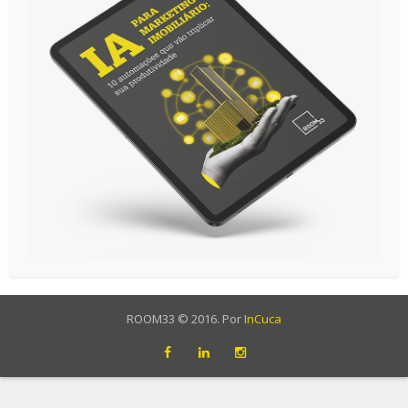
ROOM33 © 2016. Por
InCuca