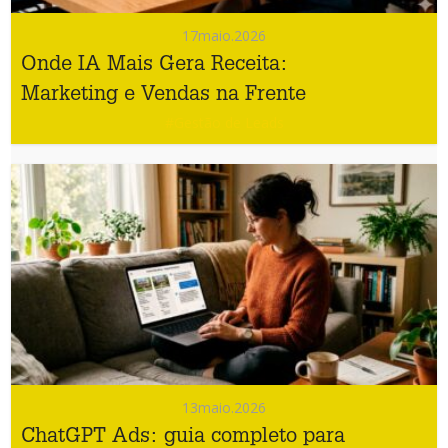
17
maio.2026
Onde IA Mais Gera Receita:
Marketing e Vendas na Frente
#Gestão de Leads
13
maio.2026
ChatGPT Ads: guia completo para